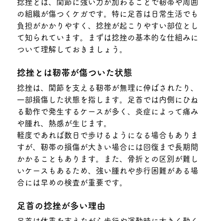
捻挫とは、関節に強い力が加わることで靭帯や周囲
の組織が傷つくケガです。特に足首は日常生活でも
負担がかかりやすく、捻挫が起こりやすい部位とし
て知られています。まずは捻挫の基本的な仕組みに
ついて理解しておきましょう。
捻挫とは靭帯が傷ついた状態
捻挫は、関節を支える靭帯が無理に伸ばされたり、
一部損傷した状態を指します。足首では内側にひね
る動作で発生するケースが多く、炎症によって痛み
や腫れ、熱感が生じます。
軽度であれば数日で歩けるようになる場合もありま
すが、靭帯の損傷が大きい場合には回復まで長期間
かかることもあります。また、骨折との区別が難し
いケースもあるため、強い腫れや歩行困難がある場
合には早めの検査が重要です。
足首の捻挫が多い理由
足首は体重を支えながら歩行や運動時に大きく動く