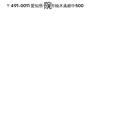
院
〒491-0011 愛知県一宮市柚木颪郷中500