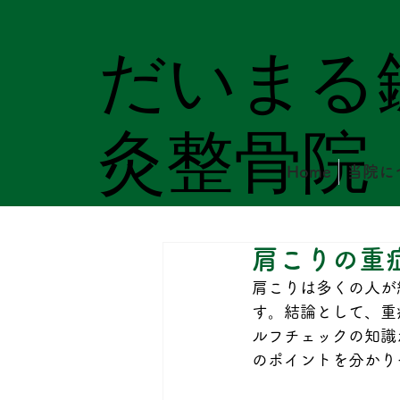
だいまる
灸整骨院
Home
当院に
肩こりの重
肩こりは多くの人が
す。結論として、重
ルフチェックの知識
のポイントを分かり