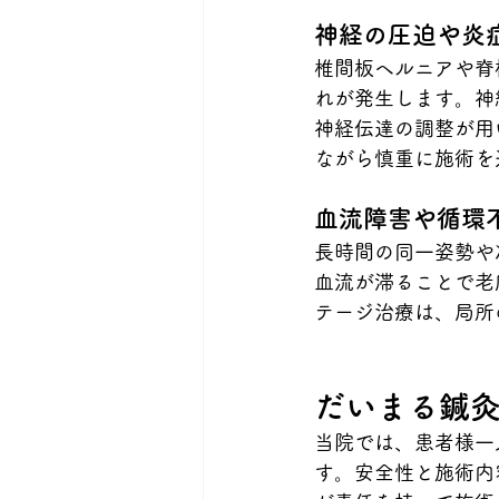
神経の圧迫や炎
椎間板ヘルニアや脊
れが発生します。神
神経伝達の調整が用
ながら慎重に施術を
血流障害や循環
長時間の同一姿勢や
血流が滞ることで老
テージ治療は、局所
だいまる鍼
当院では、患者様一
す。安全性と施術内