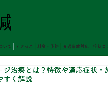
鍼
ついて
アクセス
料金・予約
交通事故対応
症状コ
ージ治療とは？特徴や適応症状・
やすく解説