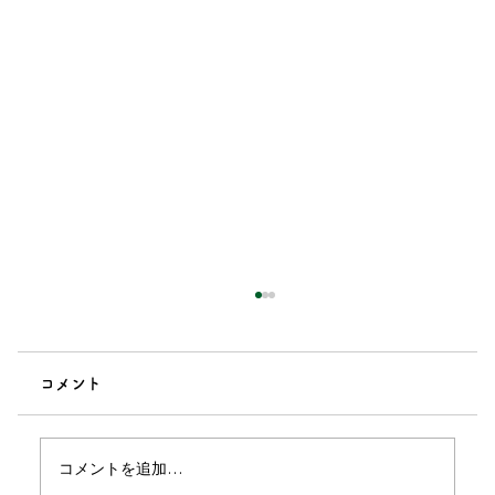
坐骨神経痛への鍼治療の効果とは？改善
までの流れを紹介
コメント
坐骨神経痛によるお尻から脚にかけての痛みや
しびれに悩み、鍼治療を検討する方は少なくあ
りません。長時間座れない、歩くと脚がつらい
コメントを追加…
など、日常生活へ影響が出るケースもありま