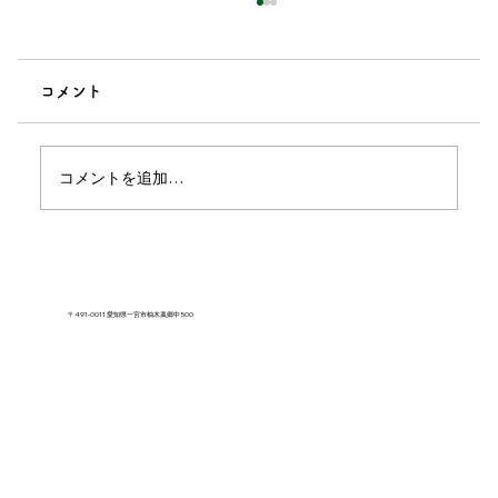
コメント
コメントを追加…
肩こりとは？症状と整骨院での対応につ
いてわかりやすく解説
〒491-0011 愛知県一宮市柚木颪郷中500